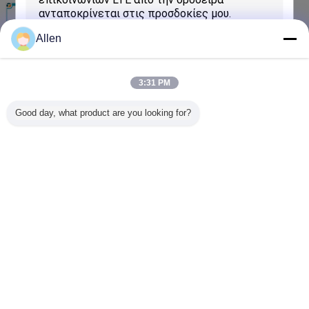
Ασύρματη εξάρτηση ανάπτυξης εξαρτήσεων
υπεύθυνων για την ανάπτυξη Huawei M.2,
ΕΞΆΡΤΗΣΗ πινάκων ανάπτυξης πινάκων
επαφή
ΕΞΑΡΤΉΣΕΩΝ EVB
Allen
SIM5320E ασύρματη εξάρτηση ανάπτυξης με
την κεραία GSM ΠΣΤ και το καλώδιο RF
3:31 PM
επαφή
Good day, what product are you looking for?
Ντυμένη φυλλόμορφη εξάρτηση ανάπτυξης
Rfid Wifi χαλκού για ME906 MU736
επαφή
υποβολή
Γλώσσα αλλαγής
Greek
Σπίτι
|
Σχετικά με εμάς
|
επαφή
|
Sitemap
|
Πολιτική απορρήτου
Άποψη υπολογιστών γραφείου
Copyright © 2016 - 2026 TOP Electronic Industry Co., Ltd..