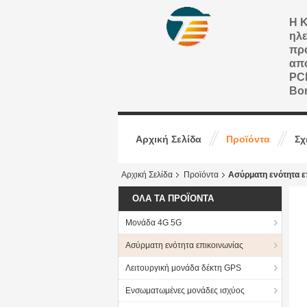
Η Κ
ηλε
προ
από
PCB
Bo
Αρχική Σελίδα
Προϊόντα
Σχ
Αρχική Σελίδα
Προϊόντα
Ασύρματη ενότητα ε
ΌΛΑ ΤΑ ΠΡΟΪΌΝΤΑ
Μονάδα 4G 5G
Ασύρματη ενότητα επικοινωνίας
Λειτουργική μονάδα δέκτη GPS
Ενσωματωμένες μονάδες ισχύος