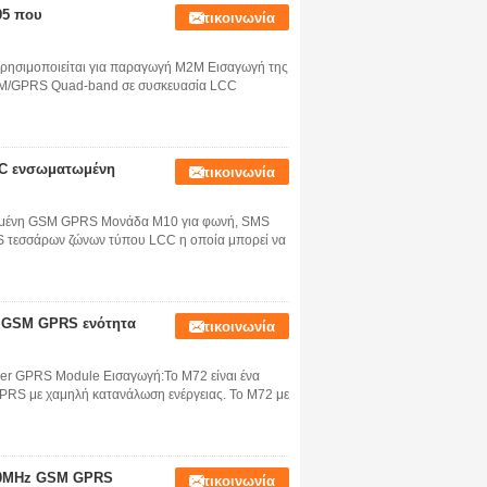
95 που
Επικοινωνία
ησιμοποιείται για παραγωγή M2M Εισαγωγή της
 GSM/GPRS Quad-band σε συσκευασία LCC
CC ενσωματωμένη
Επικοινωνία
τημένη GSM GPRS Μονάδα M10 για φωνή, SMS
 τεσσάρων ζώνων τύπου LCC η οποία μπορεί να
ς GSM GPRS ενότητα
Επικοινωνία
r GPRS Module Εισαγωγή:Το M72 είναι ένα
RS με χαμηλή κατανάλωση ενέργειας. Το M72 με
800MHz GSM GPRS
Επικοινωνία