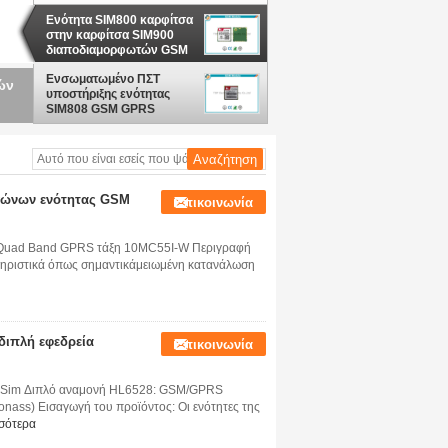
HL6528
Ενότητα SIM800 καρφίτσα
στην καρφίτσα SIM900
διαποδιαμορφωτών GSM
GPRS μικροϋπολογιστών
ζωνών τετραγώνων
Ενσωματωμένο ΠΣΤ
UDP
υποστήριξης ενότητας
SIM808 GSM GPRS
TCP/UDP 3.4V - 4.4V
γώνων ενότητας GSM
Επικοινωνία
Quad Band GPRS τάξη 10MC55I-W Περιγραφή
τηριστικά όπως σημαντικάμειωμένη κατανάλωση
ιπλή εφεδρεία
Επικοινωνία
Sim Διπλό αναμονή HL6528: GSM/GPRS
s) Εισαγωγή του προϊόντος: Οι ενότητες της
σότερα