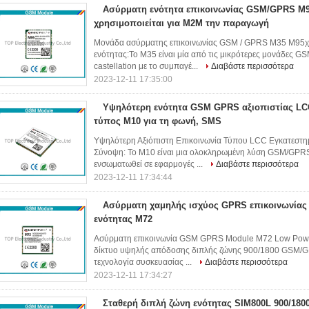
Ασύρματη ενότητα επικοινωνίας GSM/GPRS M
χρησιμοποιείται για M2M την παραγωγή
Μονάδα ασύρματης επικοινωνίας GSM / GPRS M35 M95χρ
ενότητας:Το M35 είναι μία από τις μικρότερες μονάδες
castellation με το συμπαγέ...
Διαβάστε περισσότερα
2023-12-11 17:35:00
Υψηλότερη ενότητα GSM GPRS αξιοπιστίας L
τύπος M10 για τη φωνή, SMS
Υψηλότερη Αξιόπιστη Επικοινωνία Τύπου LCC Εγκατεσ
Σύνοψη: Το M10 είναι μια ολοκληρωμένη λύση GSM/GPRS
ενσωματωθεί σε εφαρμογές ...
Διαβάστε περισσότερα
2023-12-11 17:34:44
Ασύρματη χαμηλής ισχύος GPRS επικοινωνία
ενότητας M72
Ασύρματη επικοινωνία GSM GPRS Module M72 Low Powe
δίκτυο υψηλής απόδοσης διπλής ζώνης 900/1800 GSM/GP
τεχνολογία συσκευασίας ...
Διαβάστε περισσότερα
2023-12-11 17:34:27
Σταθερή διπλή ζώνη ενότητας SIM800L 900/1