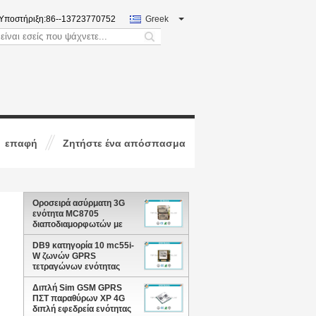
Υποστήριξη:
86--13723770752
Greek
search
επαφή
Ζητήστε ένα απόσπασμα
Οροσειρά ασύρματη 3G
ενότητα MC8705
διαποδιαμορφωτών με
Qualcomm MDM8200A
Chipset
DB9 κατηγορία 10 mc55i-
W ζωνών GPRS
τετραγώνων ενότητας
GSM χαμηλότερου
κόστους διεπαφών RS232
Διπλή Sim GSM GPRS
ΠΣΤ παραθύρων XP 4G
διπλή εφεδρεία ενότητας