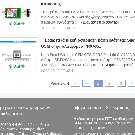
απόδοσης
Σταθερή απόδοση GSM GPRS Μοντέλο SIM800L 900 / 180
ένα δίκτυο GSM/GPRS διπλής ζώνης, πακέτο LGA. και ικαν
πελατών. συχνότητα,...
Διαβάστε περισσότερα
2023-12-11 17:34:13
Εξαιρετικά μικρή ασύρματη βάση ενότητας SI
GSM στην πλατφόρμα PNX4851
Ultra Small Wireless GSM GPS GPRS Module SIM928A 
ενότητα SIM928A είναι μια συμπαγή ενότητα GSM/GPRS τ
πλατφόρμα PNX4851 και είναι επί...
Διαβάστε περισσό
2023-12-11 17:33:41
Page 1 of 4
|<
<<
1
2
3
4
τμήματα ολοκληρωμένων
υψηλή κεραία ΠΣΤ κέρδους
κυκλωμάτων
Η εξωτερική κεραία ΠΣΤ συνδετήρων
SMA/SMB/BNC ΓΕΙΑ κερδίζει για το
280756-4 4 Θέση 2,5 mm Στρώση
σύστημα οχημάτων
Σύρμα-στο-Παράθυρο Πίεση
κευάσματα Τρίψιμο Πίνακα κλειδαριού
Υψηλή κεραία ΠΣΤ κέρδους υψηλής