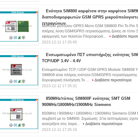
Ενότητα SIM800 καρφίτσα στην καρφίτσα SIM9
διαποδιαμορφωτών GSM GPRS μικροϋπολογιστ
τετραγώνων
Μοντέλο μοντέλου GPRS Micro GSM SIM800 Pin To Pin S
πλήρης λύση GSM/GPRS τετρασύρματης ζώνης σε τύπο SM
εφαρμογές των πελατών.Πληροφορίε...
Διαβάστε περισ
2023-12-11 17:35:45
Ενσωματωμένο ΠΣΤ υποστήριξης ενότητας S
TCP/UDP 3.4V - 4.4V
Ενσωματωμένο TCP / UDP GSM GPRS Module SIM808 Υπο
SIM808 είναι πλήρης ενότητα GSM/GPRS τετρασύρματης ζ
δορυφορική πλοήγηση.Το ...
Διαβάστε περισσότερα
2023-12-11 17:35:31
850MHz/τύπος SIM800F ενότητας SMT GSM
900MHz/1800MHz/1900MHz Siemens
850MHz / 900MHz / 1800MHz / 1900MHz Siemens GSM Μ
συμβατό με το SIM900. Σημείωση: 1Για λεπτομέρειες σχετι
ανατρέξετε στις παρα...
Διαβάστε περισσότερα
2023-12-11 17:35:16