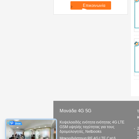
Μονάδα 4G 5G
Κυψελοειδής ενότητα ενότητας 4G LTE
GSM υψηλής ταχύτητας για τους
δρομολογητές, Netbooks
Σ
Μακροδιάστημα RF 4G LTE Cat 6