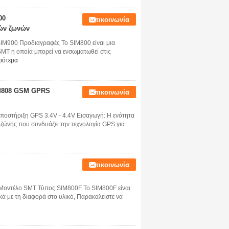
00
Επικοινωνία
ών ζωνών
IM900 Προδιαγραφές Το SIM800 είναι μια
T η οποία μπορεί να ενσωματωθεί στις
σότερα
IM808 GSM GPRS
Επικοινωνία
στήριξη GPS 3.4V - 4.4V Εισαγωγή: Η ενότητα
ώνης που συνδυάζει την τεχνολογία GPS για
Επικοινωνία
οντέλο SMT Τύπος SIM800F Το SIM800F είναι
κά με τη διαφορά στο υλικό, Παρακαλείστε να