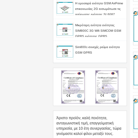
Η οροσειρά ενότητα GSM AirPrime
επικοινωνίας 2G ενσωμάτωσε τις
ασύρματες ενότητες SL6087
Μικρότερη ενότητα ενότητας
SIM800C 3G Wifi SIMCOM GSM
GPRS ενότητας GPRS
Sim800c-συνεχές ρεύμα ενότητα
GSM GPRS
Άριστο προϊόν, καλή ποιότητα,
ανταγωνιστική τιμή, επαγγελματική
υπηρεσία, με 10 έτη συνεργασίας, τώρα
γινόμαστε καλοί φίλοι μεταξύ τους.