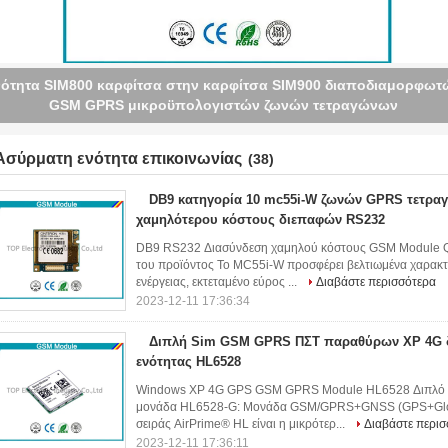
σωματωμένο ΠΣΤ υποστήριξης ενότητας SIM808 GSM GPRS TCP/
3.4V - 4.4V
Ασύρματη ενότητα επικοινωνίας
(38)
DB9 κατηγορία 10 mc55i-W ζωνών GPRS τετρα
χαμηλότερου κόστους διεπαφών RS232
DB9 RS232 Διασύνδεση χαμηλού κόστους GSM Module 
του προϊόντος Το MC55i-W προσφέρει βελτιωμένα χαρακ
ενέργειας, εκτεταμένο εύρος ...
Διαβάστε περισσότερα
2023-12-11 17:36:34
Διπλή Sim GSM GPRS ΠΣΤ παραθύρων XP 4G δ
ενότητας HL6528
Windows XP 4G GPS GSM GPRS Module HL6528 Διπλό 
μονάδα HL6528-G: Μονάδα GSM/GPRS+GNSS (GPS+Glonas
σειράς AirPrime® HL είναι η μικρότερ...
Διαβάστε περισ
2023-12-11 17:36:11