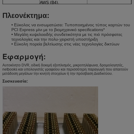
AWS (B4),
AWS (B4),
850 (B5), 900 (B8)
850 (B5), 900 (B8)
Πλεονέκτημα:
CDMA 1xRTT/EV-
800 (BC0), 1900 (BC1),
800 (BC0), 1900
• Εύκολος να ενσωματώσει: Τυποποιημένος τύπος καρτών του
κάνει την
(BC1),
PCI Express μίνι με το βιομηχανικό specifications*
1700 (BC10)
περιστροφή Α
• Μεγάλη κυψελοειδής συνδετικότητα με τις πιό πρόσφατες
1700 (BC10)
τεχνολογίες και την πολυ-χειριστή υποστήριξη
• Εύκολη πορεία βελτίωσης στις νέες τεχνολογίες δικτύων
GSM/GPRS/EDGE
Τετράγωνο-ταινία
Τετράγωνο-ταινία
Εφαρμογή:
ΕΓΚΡΙΣΕΙΣ
Ρυθμιστικός
FCC,
FCC, PTCRB, NCC
Αυτοκίνητο DVR, οδική δοκιμή εξοπλισμός, μικροτηλέφωνα, δρομολογητές,
netbooks και υπολογιστές γραφείου και περισσότερη παραγωγή που απαιτούν
ΟΛΟΚΛΗΡΩΜΈΝΟ
μετάδοση μεγάλων την κινητή στοιχείων ή την πρόσβαση Διαδικτύου.
ΚΎΚΛΩΜΑ, PTCRB,
NCC
Συσκευασία:
Μεταφορέας
ATandamp;T, ορμή,
Προγραμματισμένος:
Verizon
ATandamp;T, Verizon,
ορμή
ΑΠΟΔΌΣΕΙΣ ΚΜΕ
IO τάση
1.8V
1.8V
ΑΚΟΥΣΤΙΚΟΣ