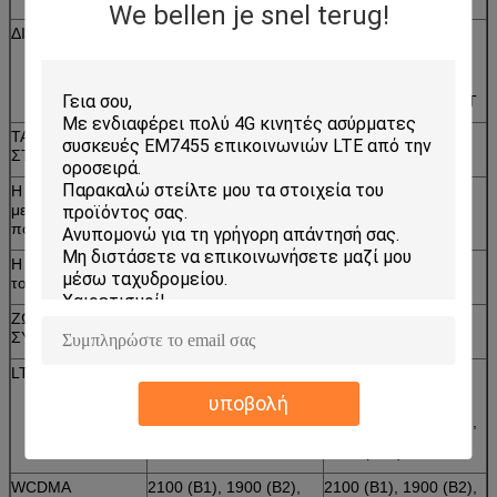
We bellen je snel terug!
ΔΙΕΠΑΦΗ ΑΕΡΑ
LTE, HSPA+,
LTE, HSPA+,
GSM/GPRS/EDGE,
GSM/GPRS/EDGE,
Ev-ΚΑΝΕΤΕ περιστροφή
Ev-ΚΑΝΕΤΕ
Α, 1xRTT
περιστροφή Α, 1xRTT
ΤΑΧΥΤΗΤΑ
ΣΤΟΙΧΕΙΩΝ
Η αιχμή
100 Mbps
100 Mbps
μεταφορτώνει το
ποσοστό
Η αιχμή φορτώνει
50 Mbps
50 Mbps
το ποσοστό
ΖΩΝΕΣ
ΣΥΧΝΟΤΗΤΑΣ
LTE
1900 (B2), AWS (B4)
1900 (B2), AWS (B4)
850 (B5), 700 (B13), 700
850 (B5),
υποβολή
(B17),
700 (B13), 700 (B17),
1900 (B25)
1900 (B25)
WCDMA
2100 (B1), 1900 (B2),
2100 (B1), 1900 (B2),