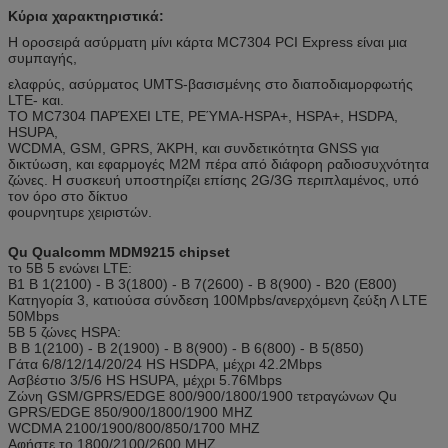
Κύρια χαρακτηριστικά:
Η οροσειρά ασύρματη μίνι κάρτα MC7304 PCI Express είναι μια
συμπαγής,
ελαφρύς, ασύρματος UMTS-βασισμένης στο διαποδιαμορφωτής
LTE- και.
ΤΟ MC7304 ΠΑΡΈΧΕΙ LTE, ΡΕΎΜΑ-HSPA+, HSPA+, HSDPA,
HSUPA,
WCDMA, GSM, GPRS, ΆΚΡΗ, και συνδετικότητα GNSS για
δικτύωση, και εφαρμογές M2M πέρα από διάφορη ραδιοσυχνότητα
ζώνες. Η συσκευή υποστηρίζει επίσης 2G/3G περιπλαμένος, υπό
τον όρο στο δίκτυο
φοuρνητuρε χειριστών.
Qu Qualcomm MDM9215 chipset
το 5B 5 ενώνει LTE:
B1 Β 1(2100) - Β 3(1800) - Β 7(2600) - Β 8(900) - B20 (E800)
Κατηγορία 3, κατιούσα σύνδεση 100Mpbs/ανερχόμενη ζεύξη Λ LTE
50Mbps
5B 5 ζώνες HSPA:
Β Β 1(2100) - Β 2(1900) - Β 8(900) - Β 6(800) - Β 5(850)
Γάτα 6/8/12/14/20/24 HS HSDPA, μέχρι 42.2Mbps
Ασβέστιο 3/5/6 HS HSUPA, μέχρι 5.76Mbps
Ζώνη GSM/GPRS/EDGE 800/900/1800/1900 τετραγώνων Qu
GPRS/EDGE 850/900/1800/1900 MHZ
WCDMA 2100/1900/800/850/1700 MHZ
Αφήστε το 1800/2100/2600 MHZ