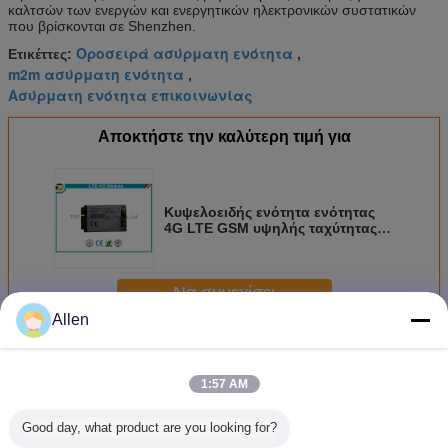
καλτσών των ενεργών και ενεργητικών ηλεκτρονικών συστατικών
που βρίσκονται σε Shenzhen.
Οροσειρά ασύρματη ενότητα
Ετικέττες:
,
m2m ασύρματη ενότητα
,
Ασύρματη ενότητα επικοινωνίας
Αποκτήστε την καλύτερη τιμή για
Κυψελοειδής ενότητα ενότητας
4G LTE GSM υψηλής ταχύτητας
για τους δρομολογητές, Netbooks
Να συνεχίσει
Allen
Μονάδα 4G 5G
Περισσότεροι
1:57 AM
Good day, what product are you looking for?