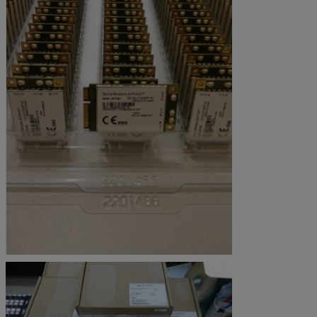
Αναλογικός ήχος
Ψηφιακός ήχος
PCM/I2S
PCM/I2S
Κωδικοποιητής-
αποκωδικοποιητής
Ακύρωση andamp;
Ναι
Ναι
θόρυβος ηχούς
μείωση
DTMF
Ναι
Ναι