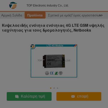
TOP Electronic Industry Co., Ltd.
Αρχική Σελίδα
Προϊόντα
Σχετικά με εμάς
Γύρος εργοστασίων
>>
Κυψελοειδής ενότητα ενότητας 4G LTE GSM υψηλής
ταχύτητας για τους δρομολογητές, Netbooks
Καλύτερη τιμή
επαφή