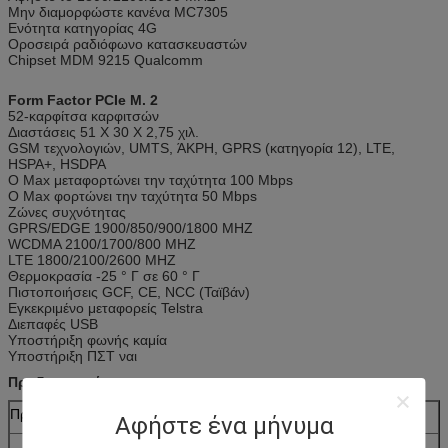
Μην διαμορφώστε κανένα MC7305
Ενότητα κατηγορίας 4G
Οροσειρά ραδιόφωνο κατασκευαστών
Chipset MDM 9215 Qualcomm
Form Factor PCIe Μ. 2
52-καρφίτσα καρφιτσών
Διαστάσεις 51 X 30 X 2,75 χιλ.
GSM τεχνολογιών, UMTS, ΆΚΡΗ, GPRS (κατηγορία 12), LTE,
HSPA+, HSDPA
Ο Max μεταφορτώνει την ταχύτητα 100 Mbps
Ο Max φορτώνει την ταχύτητα 50 Mbps
Ζώνες συχνότητας
GPRS/EDGE 1900/850/900/1800 MHZ
WCDMA 2100/1700/800 MHZ
LTE 1800/2100/2600 MHZ
Θερμοκρασία -25 ° Γ σε 60 ° Γ
Πιστοποιήσεις GCF, CE, NCC (Ταϊβάν)
Εγκεκριμένο μεταφορείς Telstra
Διεπαφές USB
Υποστήριξη φωνής καμία
Υποστήριξη ΠΣΤ ναι
Προδιαγραφή:
Προδιαγραφές
Αφήστε ένα μήνυμα
MC7355
MC7354