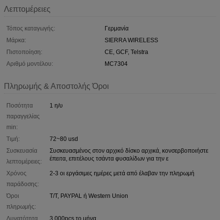
Λεπτομέρειες
Τόπος καταγωγής:
Γερμανία
Μάρκα:
SIERRA WIRELESS
Πιστοποίηση:
CE, GCF, Telstra
Αριθμό μοντέλου:
MC7304
Πληρωμής & Αποστολής Όροι
Ποσότητα
1 η/υ
παραγγελίας
min:
Τιμή:
72~80 usd
Συσκευασία
Συσκευασμένος στον αρχικό δίσκο αρχικά, κονσερβοποιήστε
έπειτα, επιτέλους τσάντα φυσαλίδων για την ε
λεπτομέρειες:
Χρόνος
2-3 οι εργάσιμες ημέρες μετά από έλαβαν την πληρωμή
παράδοσης:
Όροι
T/T, PAYPAL ή Western Union
πληρωμής:
Δυνατότητα
3,000pcs το μήνα