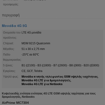
προσφοράς:
περιγραφή
Μονάδα 4G 5G
Ονομασία του
LTE 4G μονάδα
προϊόντος:
Chipset:
MDM 9215 Qualcomm
Μέγεθος:
51 x 30 x 2,75 mm
Πεδίο
-25℃ σε 60℃
θερμοκρασίας:
5 ζώνες:
Β1 ((2100) - Β3 ((1800) - Β7 ((2600) - Β8 ((900) - Β20 ((E800)
Εγκρίσεις:
CE, GCF, Telstra
Μονάδα κινητής τηλεφωνίας GSM υψηλής ταχύτητας
Υψηλό φως:
,
Μονάδα 4G LTE για δρομολογητές
,
Μονάδα 4G LTE για Netbooks
Κυψελοειδής ενότητα ενότητας 4G LTE GSM υψηλής ταχύτητας για τους
δρομολογητές, Netbooks
AirPrime MC7304