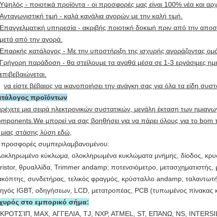
Υψηλός - ποιοτικά προϊόντα - οι προσφορές μας είναι 100% νέα και αρ
Ανταγωνιστική τιμή - καλά κανάλια αγορών με την καλή τιμή.
Επαγγελματική υπηρεσία - ακριβής ποιοτική δοκιμή πριν από την απο
μετά από την αγορά.
Επαρκής κατάλογος - Με την υποστήριξη της ισχυρής αγοράζοντας ομ
Γρήγορη παράδοση - θα στείλουμε τα αγαθά μέσα σε 1-3 εργάσιμες η
επιβεβαιώνεται.
να είστε βέβαιος να ικανοποιήσει την ανάγκη σας για όλα τα είδη συσ
ατάλογος προϊόντων
ρέχετε μια σειρά ηλεκτρονικών συστατικών, μεγάλη έκταση των ημιαγω
mponents.We μπορεί να σας βοηθήσει για να πάρει όλους για το bom τ
 μιας στάσης λύση εδώ,
 προσφορές συμπεριλαμβανομένου:
οκληρωμένο κύκλωμα, ολοκληρωμένα κυκλώματα μνήμης, δίοδος, κρυσ
ristor, θρυαλλίδα, Trimmer andamp; ποτενσιόμετρο, μετασχηματιστής,
ακόπτης, συνδετήρας, τελικός φραγμός, κρύσταλλο andamp; ταλαντωτή
ηγός IGBT, οδηγήσεων, LCD, μετατροπέας, PCB (τυπωμένος πίνακας
χυρός στο εμπορικό σήμα:
ΚΡΟΤΣΊΠ, MAX, ΑΓΓΕΛΙΑ, TJ, NXP, ATMEL, ST, ΕΠΆΝΩ, NS, INTERSI