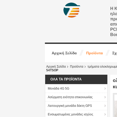
Η Κ
ηλε
προ
από
PCB
Bo
Αρχική Σελίδα
Προϊόντα
Σχ
Αρχική Σελίδα
Προϊόντα
τμήματα ολοκληρωμ
54TSOP
ΌΛΑ ΤΑ ΠΡΟΪΌΝΤΑ
ο
κ
Μονάδα 4G 5G
Ασύρματη ενότητα επικοινωνίας
Λειτουργική μονάδα δέκτη GPS
Ενσωματωμένες μονάδες ισχύος