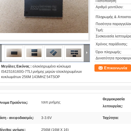
Πιστοποίηση:
Αριθμό μοντέλου:
Πληρωμής & Αποστολ
Ποσότητα παραγγελίας
Τιμή:
Συσκευασία λεπτομέρει
Χρόνος παράδοσης:
Όροι πληρωμής:
Δυνατότητα προσφορ
Μεγάλες Εικόνας :
ολοκληρωμένο κύκλωμα
Επικοινωνία
IS42S16160G-7TLI μνήμης μερών ολοκληρωμένων
κυκλωμάτων 256M 143MHZ 54TSOP
Θερμοκρασία
τσιπ μνήμης
νομα Προϊόντος:
λειτουργίας:
άση - ανεφοδιασμός:
3-3.6V
Ταχύτητα:
έγεθος μνήμης:
256M (16M X 16)