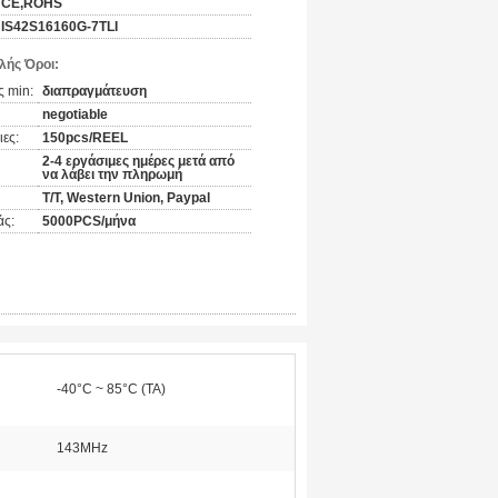
CE,ROHS
IS42S16160G-7TLI
ής Όροι:
 min:
διαπραγμάτευση
negotiable
ες:
150pcs/REEL
2-4 εργάσιμες ημέρες μετά από
να λάβει την πληρωμή
T/T, Western Union, Paypal
άς:
5000PCS/μήνα
-40°C ~ 85°C (TA)
143MHz