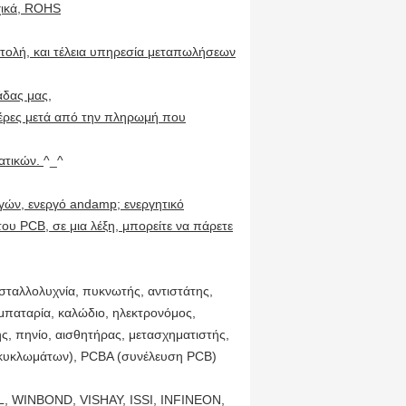
χικά, ROHS
στολή, και τέλεια υπηρεσία μεταπωλήσεων
άδας μας,
μέρες μετά από την πληρωμή που
τατικών.
^_^
γών, ενεργό andamp; ενεργητικό
ου PCB, σε μια λέξη, μπορείτε να πάρετε
ταλλολυχνία, πυκνωτής, αντιστάτης,
 μπαταρία, καλώδιο, ηλεκτρονόμος,
ς, πηνίο, αισθητήρας, μετασχηματιστής,
 κυκλωμάτων), PCBA (συνέλευση PCB)
L, WINBOND, VISHAY, ISSI, INFINEON,