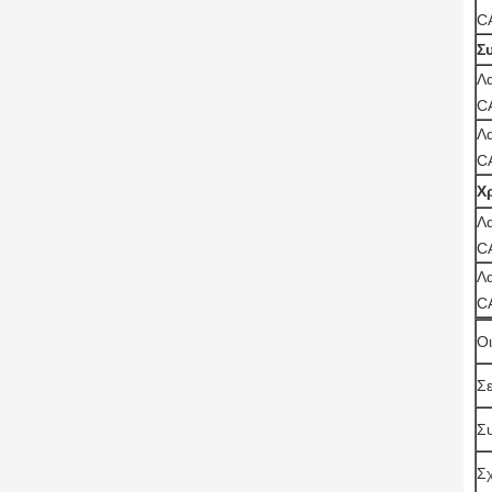
C
Σ
Λ
C
Λ
C
Χ
Λ
C
Λ
C
Οι
Σε
Σ
Σ