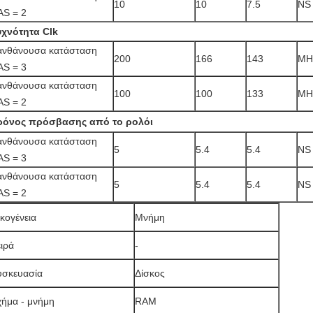
10
10
7.5
NS
AS = 2
υχνότητα Clk
ανθάνουσα κατάσταση
200
166
143
MH
AS = 3
ανθάνουσα κατάσταση
100
100
133
MH
AS = 2
ρόνος πρόσβασης από το ρολόι
ανθάνουσα κατάσταση
5
5.4
5.4
NS
AS = 3
ανθάνουσα κατάσταση
5
5.4
5.4
NS
AS = 2
κογένεια
Μνήμη
ιρά
-
υσκευασία
Δίσκος
χήμα - μνήμη
RAM