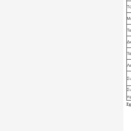
Τ
Μ
Τ
Δ
Τ
Λ
Σ
Σ
π
Σχ