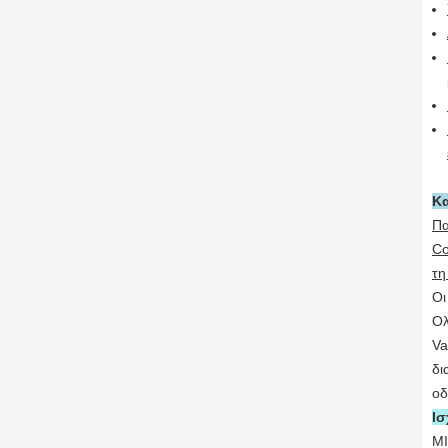
Κ
Πα
Co
τη
Οι
Ολ
Va
δι
οδ
Ισ
ΜΙ