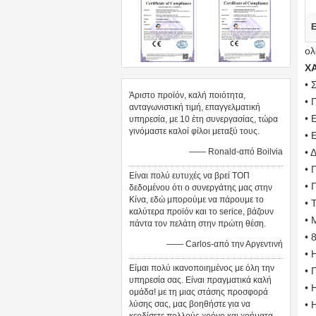
Ε
ολ
Χ
• 
Άριστο προϊόν, καλή ποιότητα,
• 
ανταγωνιστική τιμή, επαγγελματική
• 
υπηρεσία, με 10 έτη συνεργασίας, τώρα
γινόμαστε καλοί φίλοι μεταξύ τους.
• 
—— Ronald-από Boilvia
• 
• 
Είναι πολύ ευτυχές να βρεί ΤΟΠ
• 
δεδομένου ότι ο συνεργάτης μας στην
Κίνα, εδώ μπορούμε να πάρουμε το
• 
καλύτερα προϊόν και το serice, βάζουν
• 
πάντα τον πελάτη στην πρώτη θέση.
• 
—— Carlos-από την Αργεντινή
• 
Είμαι πολύ ικανοποιημένος με όλη την
• 
υπηρεσία σας. Είναι πραγματικά καλή
• 
ομάδα! με τη μιας στάσης προσφορά
λύσης σας, μας βοηθήστε για να
• 