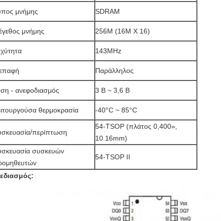
ύπος μνήμης
SDRAM
έγεθος μνήμης
256M (16M X 16)
αχύτητα
143MHz
ιεπαφή
Παράλληλος
άση - ανεφοδιασμός
3 Β ~ 3,6 Β
ειτουργούσα θερμοκρασία
-40°C ~ 85°C
54-TSOP (πλάτος 0,400»,
υσκευασία/περίπτωση
10.16mm)
υσκευασία συσκευών
54-TSOP ΙΙ
ρομηθευτών
εδιασμός: