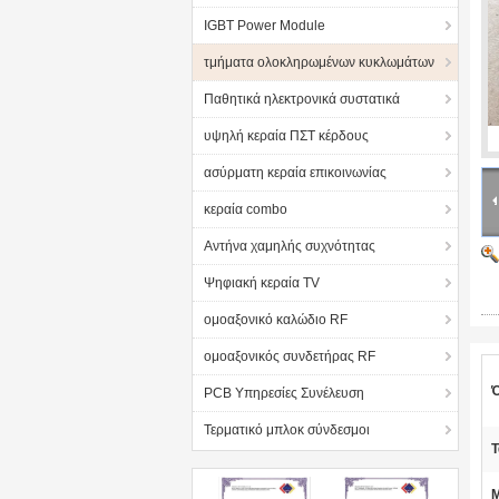
IGBT Power Module
τμήματα ολοκληρωμένων κυκλωμάτων
Παθητικά ηλεκτρονικά συστατικά
υψηλή κεραία ΠΣΤ κέρδους
ασύρματη κεραία επικοινωνίας
κεραία combo
Αντήνα χαμηλής συχνότητας
Ψηφιακή κεραία TV
ομοαξονικό καλώδιο RF
ομοαξονικός συνδετήρας RF
Ό
PCB Υπηρεσίες Συνέλευση
Τερματικό μπλοκ σύνδεσμοι
Τ
Μ