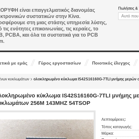
Πωλήσεις & 
ΟΡΥΦΗ είναι επαγγελματικός διανομέας
κτρονικών συστατικών στην Κίνα.
σφέρουμε στη μιας στάσης υπηρεσία λύσης,
 τις ενότητες επικοινωνίας, τις κεραίες, το
, PCBA, και όλα τα συστατικά για το PCB
m.
ετικά με εμάς
Γύρος εργοστασίων
Ποιοτικός έλεγχος
ένων κυκλωμάτων
ολοκληρωμένο κύκλωμα IS42S16160G-7TLI μνήμης μερών
λοκληρωμένο κύκλωμα IS42S16160G-7TLI μνήμης 
υκλωμάτων 256M 143MHZ 54TSOP
Λεπτομέρειες:
Τόπος καταγωγής:
Μάρκα: