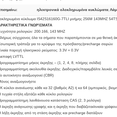
ηλεκτρονικά ολοκληρωμένα κυκλώματα
Λάμ
πισημαίνω:
,
οκληρωμένο κύκλωμα IS42S16160G-7TLI μνήμης 256M 143MHZ 54TSO
ΑΡΑΚΤΗΡΙΣΤΙΚΑ ΓΝΩΡΊΣΜΑΤΑ
Συχνότητα ρολογιών: 200.166, 143 MHZ
Πλήρως σύγχρονος όλα τα σήματα που παραπέμπονται σε μια θετική ά
Εσωτερική τράπεζα για το κρύψιμο της πρόσβασης/precharge σειρών
Ενιαία παροχή ηλεκτρικού ρεύματος: 3.3V + 0.3V
Διεπαφή LVTTL
Προγραμματίσημο μήκος έκρηξης – (1, 2, 4, 8, πλήρης σελίδα)
Προγραμματίσημη ακολουθία έκρηξης: Διαδοχικός/παρεμβάλτε λευκές σε
Το αυτοκίνητο αναζωογονεί (CBR)
Μόνος αναζωογονήστε
8K κύκλοι ανανέωσης κάθε κα 32 (βαθμός A2) ή κα 64 (εμπορικός, βιομ
Η τυχαία στήλη εξετάζει κάθε κύκλο ρολογιών
Προγραμματίσημη λανθάνουσα κατάσταση CAS (2, 3 ρολόγια)
Η έκρηξη ανάγνωσης-γραφής και η έκρηξη που διαβάζεται/ενιαία γράφου
Η λήξη έκρηξης από τη στάση έκρηξης και precharge διατάζουν