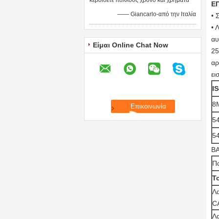
κερδίσετε πολλούς χρόνο και χρήματα
Ε
—— Giancarlo-από την Ιταλία
• 
• 
αυ
Είμαι Online Chat Now
25
αρ
ει
I
8M
5
5
Β
Π
Τ
Λ
C
Λ