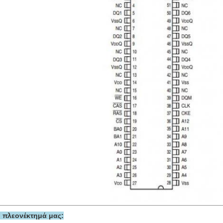
 πλεονέκτημά μας: