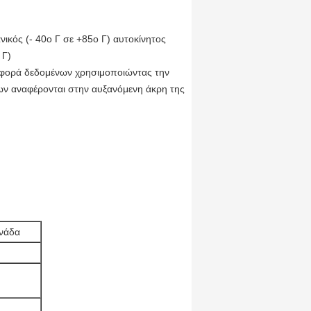
νικός (- 40o Γ σε +85o Γ) αυτοκίνητος
 Γ)
φορά δεδομένων χρησιμοποιώντας την
ν αναφέρονται στην αυξανόμενη άκρη της
νάδα