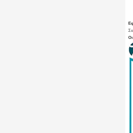
Ε
Συ
Οι