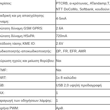
κρίσεις:
PTCRB, α-κρότωνας, ATandamp;T, 
NTT DoCoMo, Softbank, κουδούνι
φεδρική και μη απασχόλησης
4-5mA
ύναμη:
νώτατη δύναμη GSM GPRS:
2.6A
νώτατη δύναμη HSxPA:
720mA
πόδοση τάσης ΚΜΕ IO:
2.6V
ωδικοποιητής-αποκωδικοποιητής:
ΩΡ., FR, EFR, AMR
κύρωση ηχούς και μείωση θορύβου:
Ναι
TMF:
Ναι
ART:
1x 8 καλώδιο
SB:
USB 2,0 υψηλή προδιαγραφή
ΑΧ:
1
αραγωγή των οδηγήσεων λάμψης:
1
ειρήνα PWM:
Αριθ.