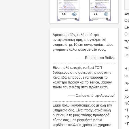
Ε
Ο
Ε
Οι
Άριστο προϊόν, καλή ποιότητα,
ανταγωνιστική τιμή, επαγγελματική
πρ
υπηρεσία, με 10 έτη συνεργασίας, τώρα
πώ
γινόμαστε καλοί φίλοι μεταξύ τους.
με
—— Ronald-από Boilvia
Είναι πολύ ευτυχές να βρεί ΤΟΠ
Η 
δεδομένου ότι ο συνεργάτης μας στην
στ
Κίνα, εδώ μπορούμε να πάρουμε το
πρ
καλύτερα προϊόν και το serice, βάζουν
πάντα τον πελάτη στην πρώτη θέση.
Επ
—— Carlos-από την Αργεντινή
χρ
Κύ
Είμαι πολύ ικανοποιημένος με όλη την
* 
υπηρεσία σας. Είναι πραγματικά καλή
ομάδα! με τη μιας στάσης προσφορά
* 
λύσης σας, μας βοηθήστε για να
* 
κερδίσετε πολλούς χρόνο και χρήματα