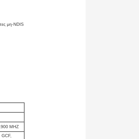
ητες μη-NDIS
1900 MHZ
, GCF,