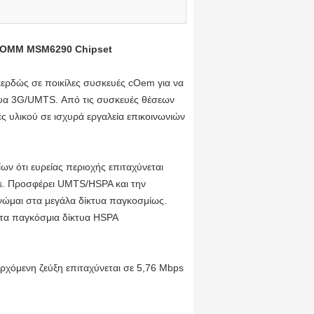
COMM MSM6290 Chipset
κερδώς σε ποικίλες συσκευές cOem για να
τυα 3G/UMTS. Από τις συσκευές θέσεων
 υλικού σε ισχυρά εργαλεία επικοινωνιών
ν ότι ευρείας περιοχής επιταχύνεται
ps. Προσφέρει UMTS/HSPA και την
ώμαι στα μεγάλα δίκτυα παγκοσμίως.
στα παγκόσμια δίκτυα HSPA
ερχόμενη ζεύξη επιταχύνεται σε 5,76 Mbps