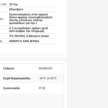
 min:
10 τεμ
65usd/pcs
Συσκευασμένος στον αρχικό
δίσκο αρχικά, κονσερβοποιήστε
ες:
έπειτα, επιτέλους τσάντα
φυσαλίδων για την ε
2-3 οι εργάσιμες ημέρες μετά
από έλαβαν την πληρωμή
T/T, PAYPAL ή Western Union
άς:
4000PCS ΑΝΆ ΜΉΝΑ
Chipset:
MSM6290
Σειρά θερμοκρασίας:
-40℃ σε 85℃
Συσκευασία:
PCIE