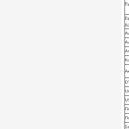
Εγ
Ε
δ
Α
Α
Α
Κ
Α
D
U
U
Π
Π
Σ