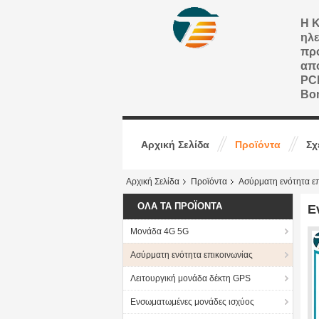
Η Κ
ηλε
προ
από
PCB
Bo
Αρχική Σελίδα
Προϊόντα
Σχ
Αρχική Σελίδα
Προϊόντα
Ασύρματη ενότητα επ
ΌΛΑ ΤΑ ΠΡΟΪΌΝΤΑ
Ε
Μονάδα 4G 5G
Ασύρματη ενότητα επικοινωνίας
Λειτουργική μονάδα δέκτη GPS
Ενσωματωμένες μονάδες ισχύος