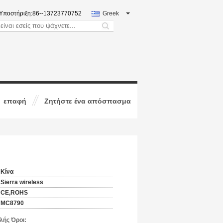
Υποστήριξη:
86--13723770752
Greek
search
επαφή
Ζητήστε ένα απόσπασμα
Κίνα
Sierra wireless
CE,ROHS
MC8790
ής Όροι: