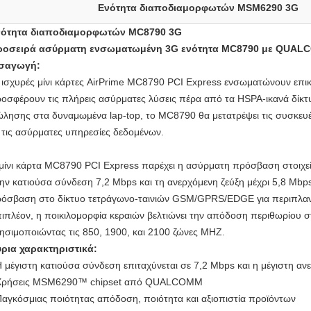
Ενότητα διαποδιαμορφωτών MSM6290 3G
νότητα διαποδιαμορφωτών MC8790 3G
ροσειρά ασύρματη ενσωματωμένη 3G ενότητα MC8790 με QUAL
ισαγωγή:
 ισχυρές μίνι κάρτες AirPrime MC8790 PCI Express ενσωματώνουν επι
οσφέρουν τις πλήρεις ασύρματες λύσεις πέρα από τα HSPA-ικανά δίκ
λησης στα δυναμωμένα lap-top, το MC8790 θα μετατρέψει τις συσκευές
 τις ασύρματες υπηρεσίες δεδομένων.
μίνι κάρτα MC8790 PCI Express παρέχει η ασύρματη πρόσβαση στοιχείω
ην κατιούσα σύνδεση 7,2 Mbps και τη ανερχόμενη ζεύξη μέχρι 5,8 Mb
όσβαση στο δίκτυο τετράγωνο-ταινιών GSM/GPRS/EDGE για περιπλαν
ιπλέον, η ποικιλομορφία κεραιών βελτιώνει την απόδοση περιθωρίου 
ησιμοποιώντας τις 850, 1900, και 2100 ζώνες MHZ.
ρια χαρακτηριστικά:
Η μέγιστη κατιούσα σύνδεση επιταχύνεται σε 7,2 Mbps και η μέγιστη αν
Χρήσεις MSM6290™ chipset από QUALCOMM
Παγκόσμιας ποιότητας απόδοση, ποιότητα και αξιοπιστία προϊόντων