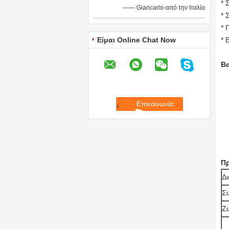
* 
—— Giancarlo-από την Ιταλία
* 
* 
Είμαι Online Chat Now
* 
Βα
Π
Δι
Σ
Ζ