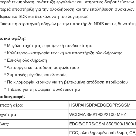
Στερεά τεκμηρίωση, ανάπτυξη εργαλείων και υπηρεσίες διαβουλεύσεων
Στερεά υποστήριξη για την ολοκλήρωση και την επαλήθευση συσκευών
Περιεκτικό SDK και διευκόλυνση του λογισμικού
Εύκαμπτη στρατηγική οδηγών με την υποστήριξη NDIS και τις δυνατότ
σικά οφέλη:
* Μεγάλη ταχύτητα, ευρυζωνική συνδετικότητα
* Καλύτερος--κατηγορία τεχνική και υποστήριξη ολοκλήρωσης
* Εύκολη ολοκλήρωση
* Λειτουργία και απόδοση ασφαλίστρου
* Συμπαγές μέγεθος και ελαφρύς
* Ποικιλομορφία κεραιών για τη βελτιωμένη απόδοση περιθωρίου
* Triband για τη σφαιρική συνδετικότητα
ροδιαγραφή:
επαφή αέρα:
HSUPAHSDPAEDGEGPRSGSM
υχνότητα:
WCDMA 850/1900/2100 MHZ
ώνες:
EDGE/GPRS/GSM 850/900/1800/
FCC, ολοκληρωμένο κύκλωμα, CE