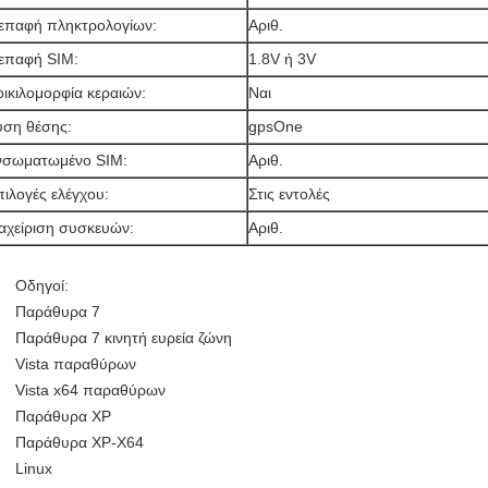
ιεπαφή πληκτρολογίων:
Αριθ.
ιεπαφή SIM:
1.8V ή 3V
ικιλομορφία κεραιών:
Ναι
ύση θέσης:
gpsOne
νσωματωμένο SIM:
Αριθ.
ιλογές ελέγχου:
Στις εντολές
αχείριση συσκευών:
Αριθ.
Οδηγοί:
Παράθυρα 7
Παράθυρα 7 κινητή ευρεία ζώνη
Vista παραθύρων
Vista x64 παραθύρων
Παράθυρα XP
Παράθυρα XP-X64
Linux