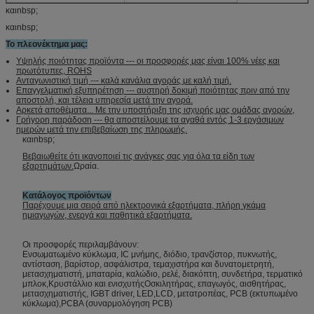
καιnbsp;
καιnbsp;
Το πλεονέκτημα μας:
Υψηλής ποιότητας προϊόντα --- οι προσφορές μας είναι 100% νέες και
πρωτότυπες, ROHS
Ανταγωνιστική τιμή --- καλά κανάλια αγοράς με καλή τιμή.
Επαγγελματική εξυπηρέτηση --- αυστηρή δοκιμή ποιότητας πριν από την
αποστολή, και τέλεια υπηρεσία μετά την αγορά.
Αρκετά αποθέματα... Με την υποστήριξη της ισχυρής μας ομάδας αγορών,
Γρήγορη παράδοση --- θα αποστείλουμε τα αγαθά εντός 1-3 εργάσιμων
ημερών μετά την επιβεβαίωση της πληρωμής.
καιnbsp;
Βεβαιωθείτε ότι ικανοποιεί τις ανάγκες σας για όλα τα είδη των
εξαρτημάτων.
Ωραία.
Κατάλογος προϊόντων
Παρέχουμε μια σειρά από ηλεκτρονικά εξαρτήματα, πλήρη γκάμα
ημιαγωγών, ενεργά και παθητικά εξαρτήματα.
Οι προσφορές περιλαμβάνουν:
Ενσωματωμένο κύκλωμα, IC μνήμης, διόδιο, τρανζίστορ, πυκνωτής,
αντίσταση, βαρίστορ, ασφάλιστρα, τεμαχιστήρα και δυνατομετρητή,
μετασχηματιστή, μπαταρία, καλώδιο, ρελέ, διακόπτη, συνδετήρα, τερματικό
μπλοκ,Κρυστάλλιο και ενισχυτήςΟσκιλητήρας, επαγωγός, αισθητήρας,
μετασχηματιστής, IGBT driver, LED,LCD, μετατροπέας, PCB (εκτυπωμένο
κύκλωμα),PCBA (συναρμολόγηση PCB)