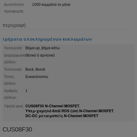
Δυνατότητα
1000 κομμάτια το μήνα
προσφοράς:
περιγραφή
τμήματα ολοκληρωμένων κυκλωμάτων
Λειτουργία:
Βήμα-up, βήμα-κάτω
Διαμόρφωση
Θετικό ή αρνητικό
εξόδου:
Τοπολογία:
Buck, Boost
Τύπος
Ευκανόνιστος
εξόδου:
Αριθμός
1
εξόδων:
CUS08F30 N-Channel MOSFET
Υψηλό φως:
,
Υπερ-χαμηλό 8mΩ RDS ((on) N-Channel MOSFET
,
DC-DC μετατροπείς N-Channel MOSFET
CUS08F30