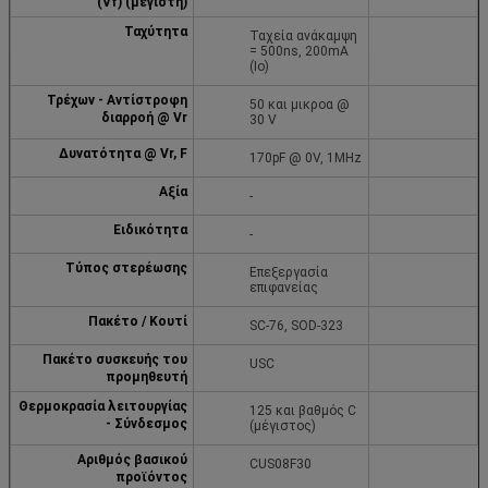
(Vf) (μέγιστη)
Ταχύτητα
Ταχεία ανάκαμψη
= 500ns, 200mA
(Io)
Τρέχων - Αντίστροφη
50 και μικροα @
διαρροή @ Vr
30 V
Δυνατότητα @ Vr, F
170pF @ 0V, 1MHz
Αξία
-
Ειδικότητα
-
Τύπος στερέωσης
Επεξεργασία
επιφανείας
Πακέτο / Κουτί
SC-76, SOD-323
Πακέτο συσκευής του
USC
προμηθευτή
Θερμοκρασία λειτουργίας
125 και βαθμός C
- Σύνδεσμος
(μέγιστος)
Αριθμός βασικού
CUS08F30
προϊόντος