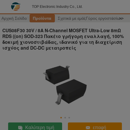
TOP Electronic Industry Co., Ltd.
Αρχική Σελίδα
Προϊόντα
Σχετικά με εμάς
Γύρος εργοστασίων
>>
CUS08F30 30V / 8A N-Channel MOSFET Ultra-Low 8mΩ
RDS ((on) SOD-323 Πακέτο γρήγορη εναλλαγή, 100%
δοκιμή χιονοστιβάδας, ιδανικό για τη διαχείριση
ισχύος and DC-DC μετατροπείς
Καλύτερη τιμή
επαφή