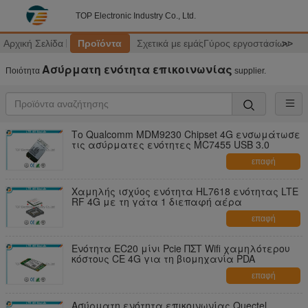
TOP Electronic Industry Co., Ltd.
Αρχική Σελίδα
Προϊόντα
Σχετικά με εμάς
Γύρος εργοστασίων
>>
Ασύρματη ενότητα επικοινωνίας
Ποιότητα
supplier.
Το Qualcomm MDM9230 Chipset 4G ενσωμάτωσε
τις ασύρματες ενότητες MC7455 USB 3.0
επαφή
Χαμηλής ισχύος ενότητα HL7618 ενότητας LTE
RF 4G με τη γάτα 1 διεπαφή αέρα
επαφή
Ενότητα EC20 μίνι Pcie ΠΣΤ Wifi χαμηλότερου
κόστους CE 4G για τη βιομηχανία PDA
επαφή
Ασύρματη ενότητα επικοινωνίας Quectel