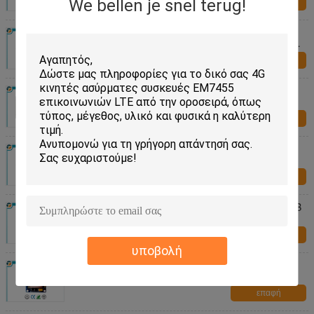
We bellen je snel terug!
επαφή
Αυτόματη χαμηλής ισχύος ενότητα
διευθετήσιμα 4800 κεραιών ΠΣΤ - 115200bps
L80
επαφή
Υψηλή ενότητα ασύρματο C1919C ΠΣΤ Trimble
επικοινωνίας ευαισθησίας
επαφή
Ασύρματη ενότητα νεω-7M επικοινωνίας ΠΣΤ
του U BLOX 10Hz ποσοστό αναπροσαρμογών
επαφή
Ασύρματη ΕΞΆΡΤΗΣΗ εξαρτήσεων SIM800 EVB
ανάπτυξης ενότητας GSM GPRS ζωνών
τετραγώνων
επαφή
υποβολή
SIM5320E ασύρματη εξάρτηση ανάπτυξης με
την κεραία GSM ΠΣΤ και το καλώδιο RF
επαφή